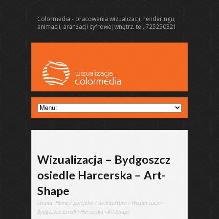
Colormedia - pracowania wizualizacji, renderingu,
animacji, aranżacji cyfrowej wnętrz. tel. 725250321
Wizualizacja – Bydgoszcz
osiedle Harcerska – Art-
Shape
strona:
Home
/
portfolio
/
architektura
/ Wizualizacja -
Bydgoszcz osiedle Harcerska - Art-Shape