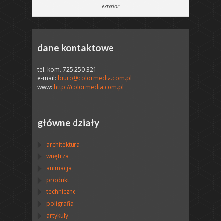
exterior
dane kontaktowe
tel. kom. 725 250 321
e-mail:
biuro@colormedia.com.pl
www:
http://colormedia.com.pl
główne działy
architektura
wnętrza
animacja
produkt
techniczne
poligrafia
artykuły