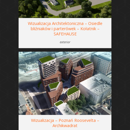
Wizualizacja Architektoniczna – Osiedle
bliźniaków i parterówek – Kołatnik –
SAFEHAUSE
exterior
Wizualizacja – Poznań Roosevelta –
Archikwadrat