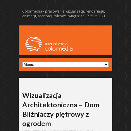
Colormedia - pracowania wizualizacji, renderingu,
animacji, aranżacji cyfrowej wnętrz. tel. 725250321
Wizualizacja
Architektoniczna – Dom
Bliźniaczy piętrowy z
ogrodem
strona:
Home
/
portfolio
/
architektura
/ Wizualizacja