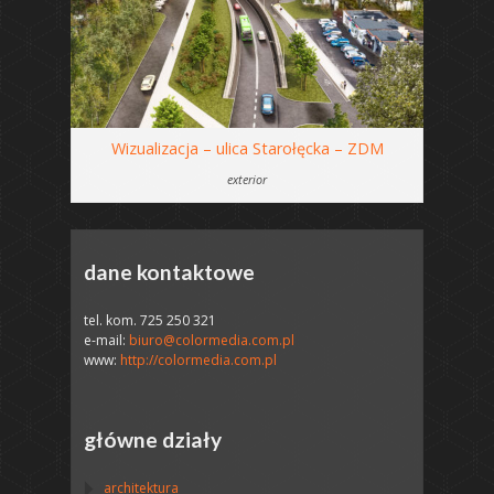
Wizualizacja – ulica Starołęcka – ZDM
exterior
dane kontaktowe
tel. kom. 725 250 321
e-mail:
biuro@colormedia.com.pl
www:
http://colormedia.com.pl
główne działy
architektura