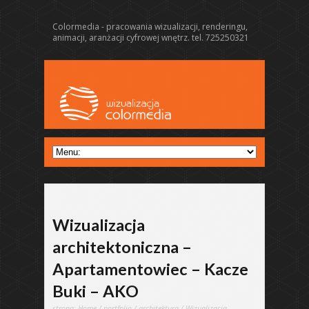
Colormedia - pracowania wizualizacji, renderingu,
animacji, aranżacji cyfrowej wnętrz. tel. 725250321
Wizualizacja
architektoniczna –
Apartamentowiec – Kacze
Buki – AKO
strona:
Home
/
portfolio
/
architektura
/ Wizualizacja