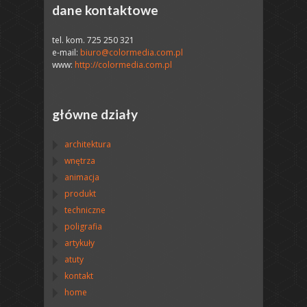
dane kontaktowe
tel. kom. 725 250 321
e-mail:
biuro@colormedia.com.pl
www:
http://colormedia.com.pl
główne działy
architektura
wnętrza
animacja
produkt
techniczne
poligrafia
artykuły
atuty
kontakt
home