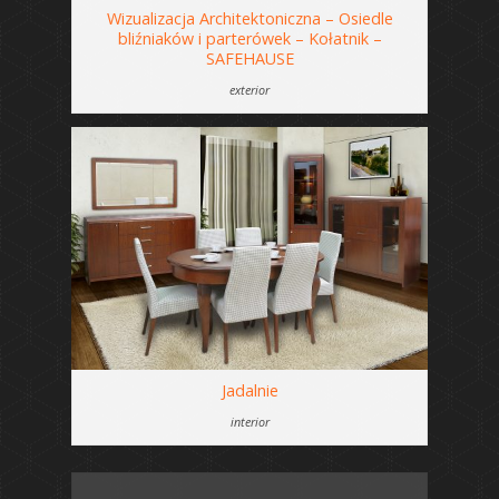
Wizualizacja Architektoniczna – Osiedle
bliźniaków i parterówek – Kołatnik –
SAFEHAUSE
exterior
Jadalnie
interior