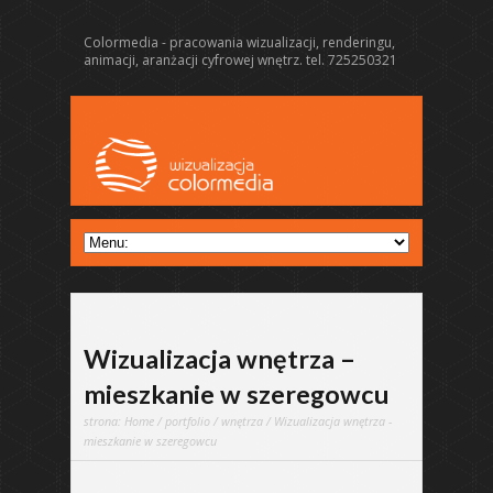
Colormedia - pracowania wizualizacji, renderingu,
animacji, aranżacji cyfrowej wnętrz. tel. 725250321
Wizualizacja wnętrza –
mieszkanie w szeregowcu
strona:
Home
/
portfolio
/
wnętrza
/ Wizualizacja wnętrza -
mieszkanie w szeregowcu