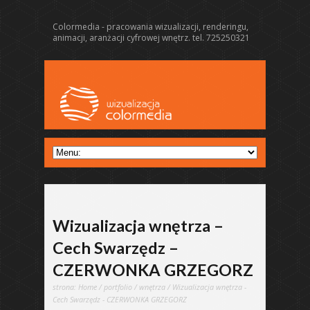
Colormedia - pracowania wizualizacji, renderingu,
animacji, aranżacji cyfrowej wnętrz. tel. 725250321
Wizualizacja wnętrza –
Cech Swarzędz –
CZERWONKA GRZEGORZ
strona:
Home
/
portfolio
/
wnętrza
/ Wizualizacja wnętrza -
Cech Swarzędz - CZERWONKA GRZEGORZ