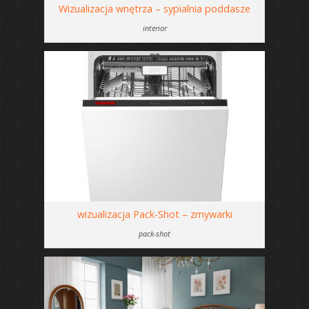
Wizualizacja wnętrza – sypialnia poddasze
interior
wizualizacja Pack-Shot – zmywarki
pack-shot