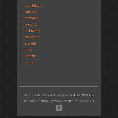
architektura
wnętrza
animacja
produkt
techniczne
poligrafia
artykuły
atuty
kontakt
home
Colormedia - pracowania wizualizacji, renderingu,
animacji, aranżacji cyfrowej wnętrz. tel. 725250321