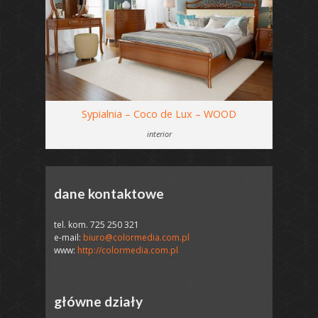
Sypialnia – Coco de Lux – WOOD
interior
dane kontaktowe
tel. kom. 725 250 321
e-mail:
biuro@colormedia.com.pl
www:
http://colormedia.com.pl
główne działy