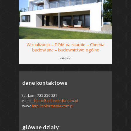
Wizualizacja – DOM na skarpie – Chemia
budowlana – budownictwo ogólne
exterior
dane kontaktowe
tel. kom. 725 250 321
e-mail:
biuro@colormedia.com.pl
www:
http://colormedia.com.pl
główne działy