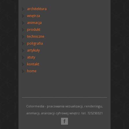
architektura
wnętrza
animacja
produkt
techniczne
poligrafia
artykuły
atuty
kontakt
home
Colormedia - pracowania wizualizacji, renderingu,
animacji, aranżacji cyfrowej wnętrz. tel. 725250321