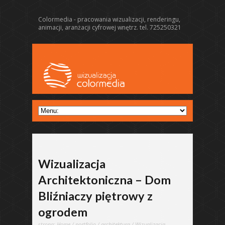
Colormedia - pracowania wizualizacji, renderingu,
animacji, aranżacji cyfrowej wnętrz. tel. 725250321
Wizualizacja
Architektoniczna – Dom
Bliźniaczy piętrowy z
ogrodem
strona:
Home
/
portfolio
/
architektura
/ Wizualizacja